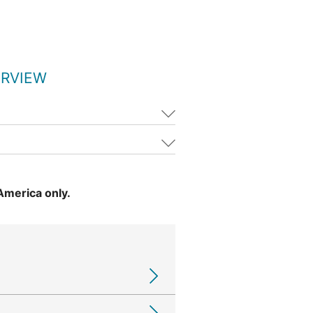
ERVIEW
 America only.