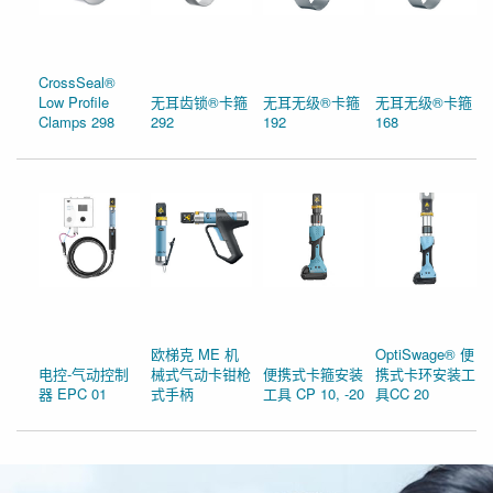
CrossSeal®
Low Profile
无耳齿锁®卡箍
无耳无级®卡箍
无耳无级®卡箍
Clamps 298
292
192
168
欧梯克 ME 机
OptiSwage® 便
电控-气动控制
械式气动卡钳枪
便携式卡箍安装
携式卡环安装工
器 EPC 01
式手柄
工具 CP 10, -20
具CC 20