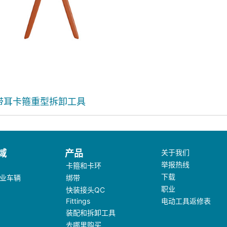
带耳卡箍重型拆卸工具
域
产品
关于我们
举报热线
卡箍和卡环
下载
业车辆
绑带
职业
快装接头QC
Fittings
电动工具返修表
装配和拆卸工具
去哪里购买