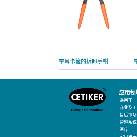
带耳卡箍的拆卸手钳
应用领
乘用车
商业及工
售后市场
管道系统
医疗
家用电器