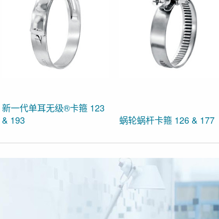
新一代单耳无级®卡箍 123
& 193
蜗轮蜗杆卡箍 126 & 177