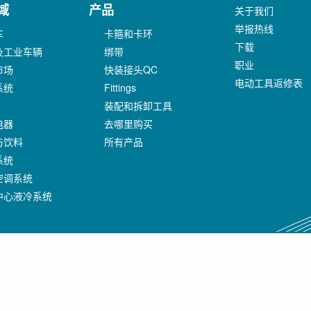
域
产品
关于我们
举报热线
车
卡箍和卡环
下载
及工业车辆
绑带
职业
市场
快装接头QC
电动工具返修表
系统
Fittings
装配和拆卸工具
电器
去哪里购买
与饮料
所有产品
系统
空调系统
中心液冷系统