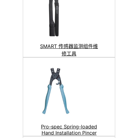
SMART 传感器监测组件维
修工具
Pro-spec Spring-loaded
Hand Installation Pincer