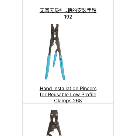
无耳无级®卡箍的安装手钳
192
Hand Installation Pincers
for Reusable Low Profile
Clamps 268