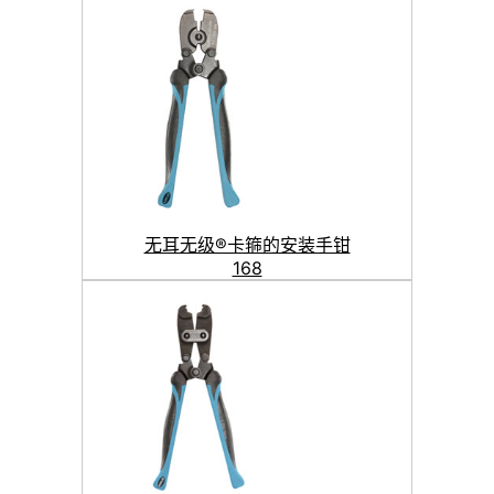
无耳无级®卡箍的安装手钳
168