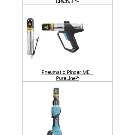
钳枪式手柄
Pneumatic Pincer ME -
PureLine®