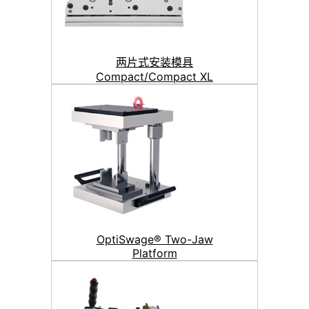
两片式安装模具
Compact/Compact XL
OptiSwage® Two-Jaw
Platform