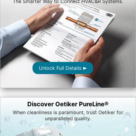
The Smarter Way to Connect HVAC&R Systems.
Unlock Full Details
Discover Oetiker PureLine®
When cleanliness is paramount, trust Oetiker for
unparalleled quality.