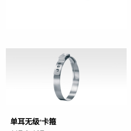
单耳无级
卡箍
®