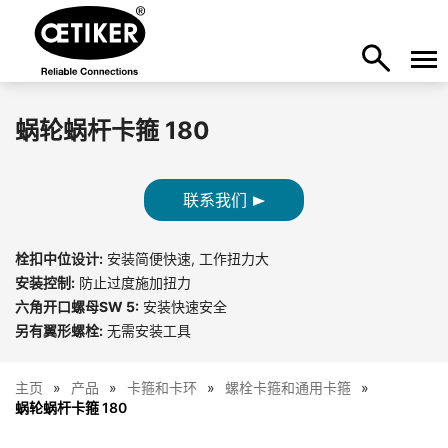
蜗轮蜗杆卡箍 180
联系我们
栓扣中位设计:
安装简便快速, 工作扭力大
安装控制:
防止过度施加扭力
六角开口螺母SW 5:
安装快速安全
另有翼形螺栓:
无需安装工具
主页
产品
卡箍和卡环
螺栓卡箍和通用卡箍
蜗轮蜗杆卡箍 180