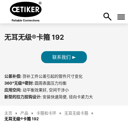
无耳无级®卡箍 192
联系我们
公差补偿:
弥补工件公差引起的管件尺寸变化
360°无级®密封:
圆周表面压力均衡
应用空间:
动平衡效果好, 空间干涉小
新型的拉力挂钩设计:
安装快速简便, 径向卡紧力大
主页
产品
卡箍和卡环
无耳无级卡箍
无耳无级®卡箍 192