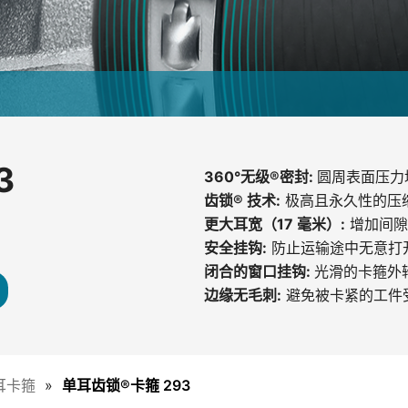
3
360°无级®密封:
圆周表面压力
齿锁® 技术:
极高且永久性的压
更大耳宽（17 毫米）:
增加间隙
安全挂钩:
防止运输途中无意打
闭合的窗口挂钩:
光滑的卡箍外
边缘无毛刺:
避免被卡紧的工件
耳卡箍
单耳齿锁®卡箍 293