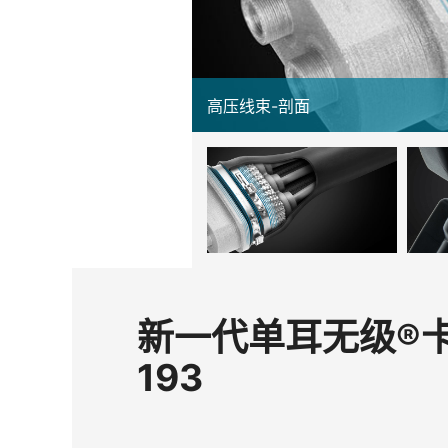
高压线束-剖面
新一代单耳无级®卡箍
193