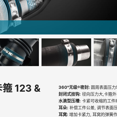
 123 &
360°无级®密封:
圆周表面压力
封闭式挂钩:
径向压力大,卡箍
水滴型压槽:
卡紧可收缩的工件时
耳朵:
补偿工件公差, 调节表面
耳窝:
增加卡紧力, 耳窝的弹