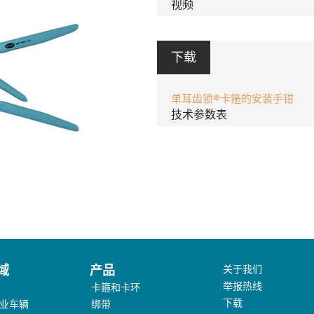
视频
下载
单耳齿锁®卡箍的安装手钳
技术参数表
域
产品
关于我们
举报热线
卡箍和卡环
下载
业车辆
绑带