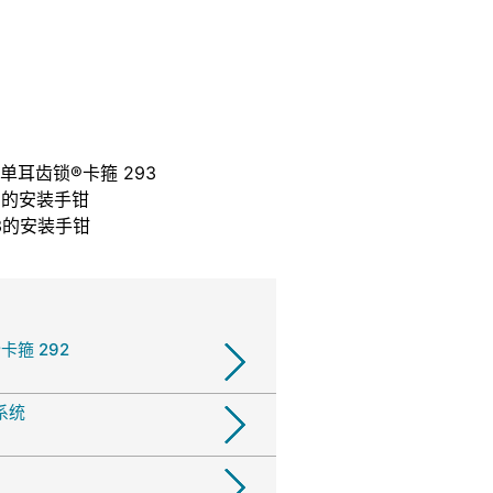
单耳齿锁®卡箍 293
2的安装手钳
3的安装手钳
箍 292
系统