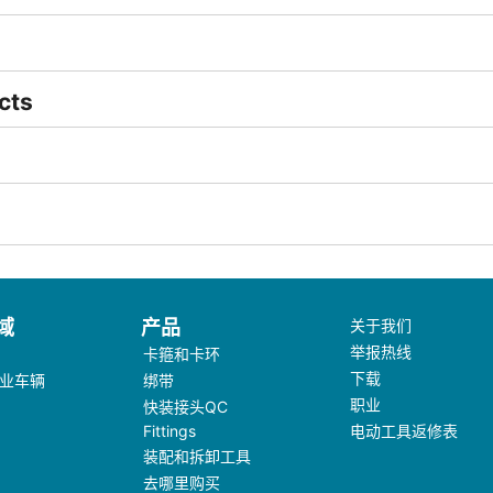
cts
域
产品
关于我们
举报热线
卡箍和卡环
下载
业车辆
绑带
职业
快装接头QC
Fittings
电动工具返修表
装配和拆卸工具
去哪里购买