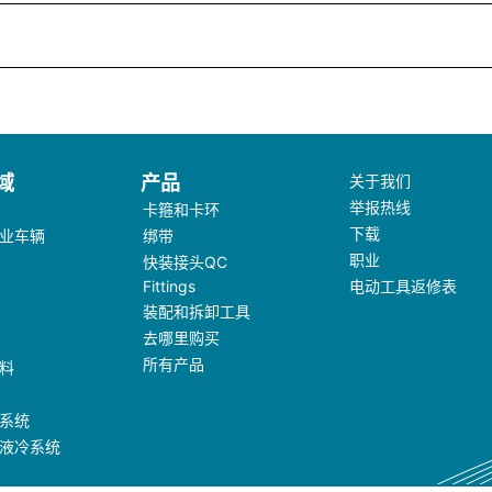
域
产品
关于我们
举报热线
卡箍和卡环
下载
业车辆
绑带
职业
快装接头QC
Fittings
电动工具返修表
装配和拆卸工具
去哪里购买
所有产品
料
系统
液冷系统