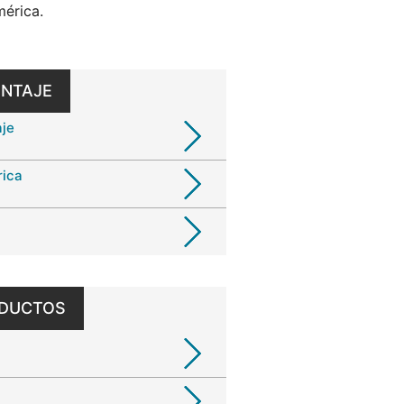
érica.
ONTAJE
je
rica
ODUCTOS