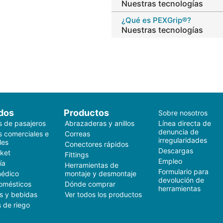
Nuestras tecnologías
¿Qué es PEXGrip®?
Nuestras tecnologías
dos
Productos
Sobre nosotros
s de pasajeros
Abrazaderas y anillos
Línea directa de
denuncia de
s comerciales e
Correas
irregularidades
les
Conectores rápidos
Descargas
ket
Fittings
Empleo
ía
Herramientas de
Formulario para
médico
montaje y desmontaje
devolución de
omésticos
Dónde comprar
herramientas
s y bebidas
Ver todos los productos
 de riego