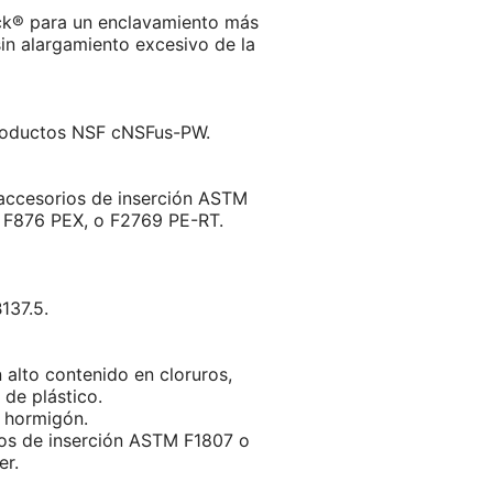
ck® para un enclavamiento más
sin alargamiento excesivo de la
productos NSF cNSFus-PW.
ccesorios de inserción ASTM
 F876 PEX, o F2769 PE-RT.
137.5.
alto contenido en cloruros,
 de plástico.
n hormigón.
ios de inserción ASTM F1807 o
er.