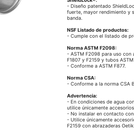
ShieldLock®:
- Diseño patentado ShieldLo
fuerte, mayor rendimiento y 
banda.
NSF Listado de productos:
- Cumple con el listado de 
Norma ASTM F2098:
-
ASTM F2098 para uso con a
F1807 y F2159 y tubos ASTM
-
Conforme a ASTM F877.
Norma CSA:
- Conforme a la norma CSA B
Advertencia:
-
En condiciones de agua con 
utilice únicamente accesorios
-
No instalar en contacto co
-
Utilice únicamente accesor
F2159 con abrazaderas Oetik