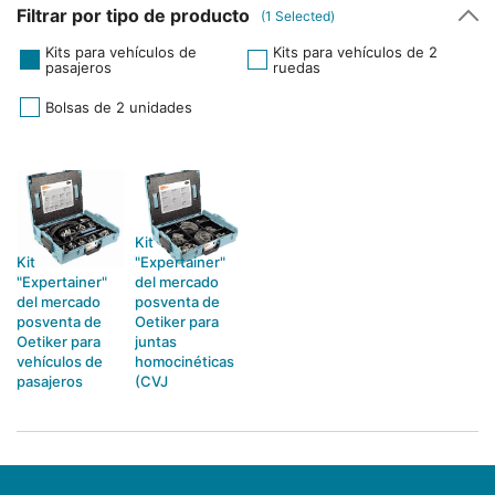
Filtrar por tipo de producto
(
1
Selected)
Kits para vehículos de
Kits para vehículos de 2
pasajeros
ruedas
Bolsas de 2 unidades
Kit
Kit
"Expertainer"
"Expertainer"
del mercado
del mercado
posventa de
posventa de
Oetiker para
Oetiker para
juntas
vehículos de
homocinéticas
pasajeros
(CVJ