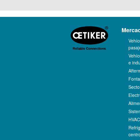
Merca
Vehíc
pasaj
Vehíc
e indu
After
Fonta
Secto
Elect
Alime
Siste
HVA
Refri
centr