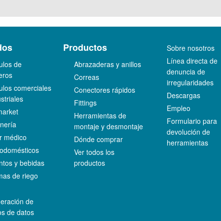
dos
Productos
Sobre nosotros
Línea directa de
ulos de
Abrazaderas y anillos
denuncia de
eros
Correas
irregularidades
ulos comerciales
Conectores rápidos
Descargas
striales
Fittings
Empleo
market
Herramientas de
Formulario para
nería
montaje y desmontaje
devolución de
r médico
Dónde comprar
herramientas
rodomésticos
Ver todos los
ntos y bebidas
productos
mas de riego
C
geración de
os de datos