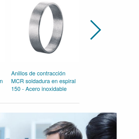
Anillos de Crimpado
Anillos de contracción
Múltiple 250 de Acer
in
MCR soldadura en espiral
Inoxidable con Solda
150 - Acero inoxidable
Cruzada