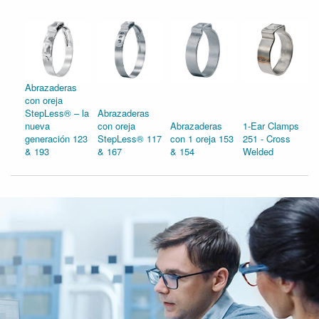
Abrazaderas
con oreja
StepLess® – la
Abrazaderas
nueva
con oreja
Abrazaderas
1-Ear Clamps
generación 123
StepLess® 117
con 1 oreja 153
251 - Cross
& 193
& 167
& 154
Welded