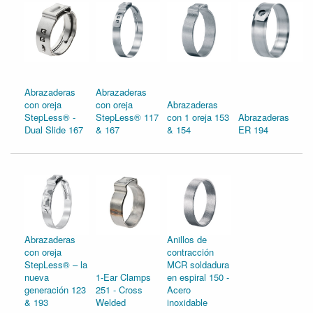
Abrazaderas
Abrazaderas
con oreja
con oreja
Abrazaderas
StepLess® -
StepLess® 117
con 1 oreja 153
Abrazaderas
Dual Slide 167
& 167
& 154
ER 194
Abrazaderas
Anillos de
con oreja
contracción
StepLess® – la
MCR soldadura
nueva
1-Ear Clamps
en espiral 150 -
generación 123
251 - Cross
Acero
& 193
Welded
inoxidable