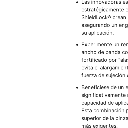
Las innovadoras es
estratégicamente e
ShieldLock® crean 
asegurando un enga
su aplicación.
Experimente un ren
ancho de banda co
fortificado por "al
evita el alargamie
fuerza de sujeción 
Benefíciese de un 
significativamente 
capacidad de aplica
Esta combinación 
superior de la pinz
más exigentes.