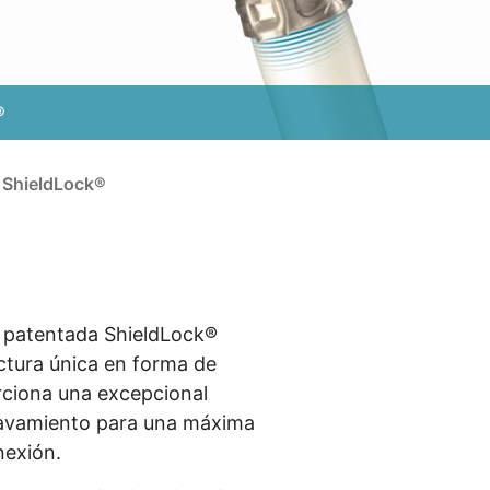
®
ShieldLock®
 patentada ShieldLock®
ctura única en forma de
ciona una excepcional
lavamiento para una máxima
nexión.