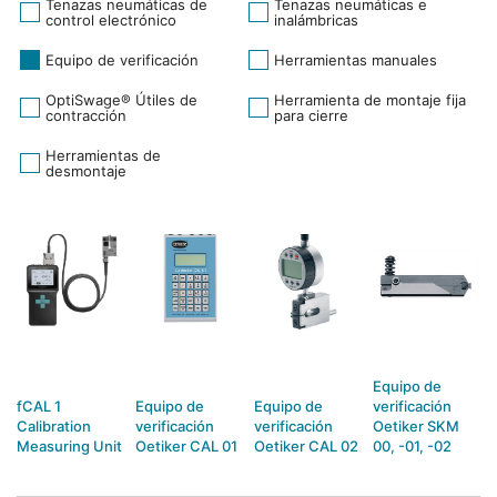
Tenazas neumáticas de
Tenazas neumáticas e
control electrónico
inalámbricas
Equipo de verificación
Herramientas manuales
OptiSwage® Útiles de
Herramienta de montaje fija
contracción
para cierre
Herramientas de
desmontaje
Equipo de
fCAL 1
Equipo de
Equipo de
verificación
Calibration
verificación
verificación
Oetiker SKM
Measuring Unit
Oetiker CAL 01
Oetiker CAL 02
00, -01, -02