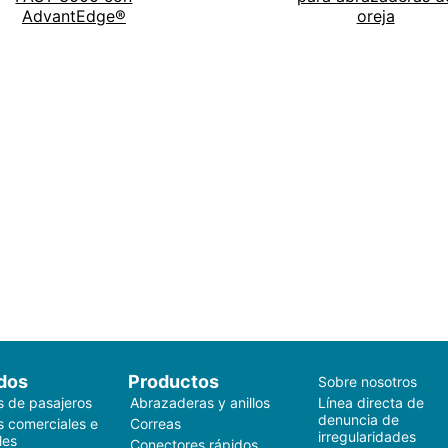
AdvantEdge®
oreja
dos
Productos
Sobre nosotros
s de pasajeros
Abrazaderas y anillos
Línea directa de
denuncia de
s comerciales e
Correas
irregularidades
les
Conectores rápidos