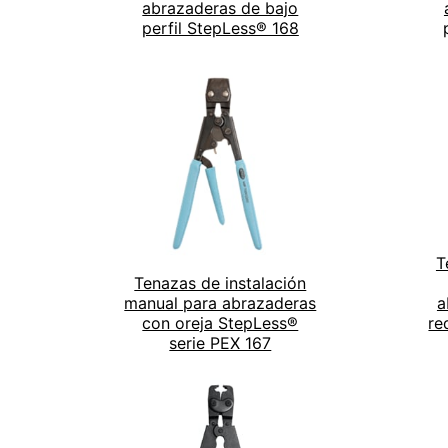
abrazaderas de bajo
perfil StepLess® 168
T
Tenazas de instalación
manual para abrazaderas
a
con oreja StepLess®
re
serie PEX 167