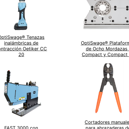
OptiSwage® Tenazas
inalámbricas de
OptiSwage® Platafor
ontracción Oetiker CC
de Ocho Mordazas 
20
Compact y Compact
Cortadores manual
FAST 3000 con
para abrazaderas d