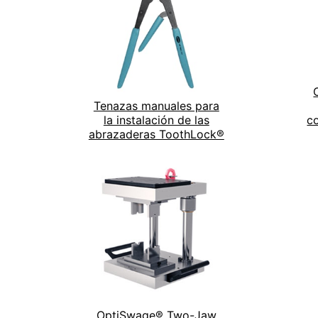
Tenazas manuales para
la instalación de las
c
abrazaderas ToothLock®
OptiSwage® Two-Jaw