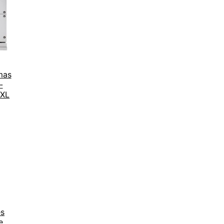
mas
-
 XL
es
e