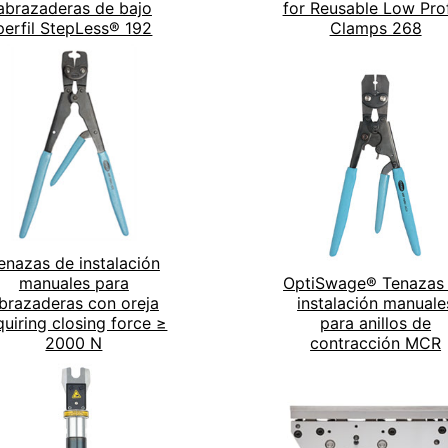
abrazaderas de bajo
for Reusable Low Prof
perfil StepLess® 192
Clamps 268
enazas de instalación
manuales para
OptiSwage® Tenazas
brazaderas con oreja
instalación manuale
quiring closing force ≥
para anillos de
2000 N
contracción MCR