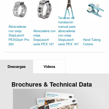
Tenazas de
instalación
Abrazaderas
manual para
con oreja
Abrazadera con
abrazaderas
StepLess®
oreja
con oreja
PEXGrip® Pro
StepLess®
StepLess®
Hand Tubing
263
serie PEX 167
serie PEX 167
Cutters
Descargas
Videos
Brochures & Technical Data