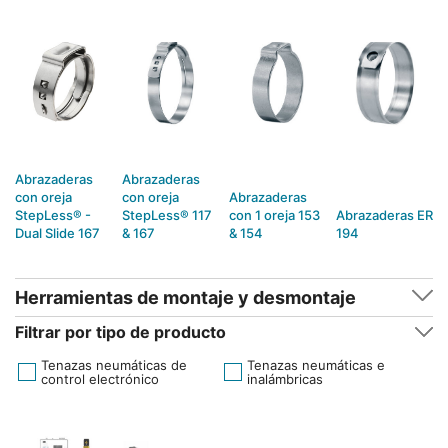
Abrazaderas
Abrazaderas
con oreja
con oreja
Abrazaderas
StepLess® -
StepLess® 117
con 1 oreja 153
Abrazaderas ER
Dual Slide 167
& 167
& 154
194
Herramientas de montaje y desmontaje
Filtrar por tipo de producto
Tenazas neumáticas de
Tenazas neumáticas e
control electrónico
inalámbricas