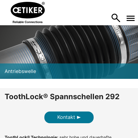
Antriebswelle
ToothLock® Spannschellen 292
Kontakt
ToothLock® Technologie:
sehr hohe und dauerhafte