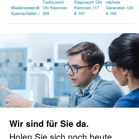
ToothLock®
StepLess® Ohr
nächste
Wiederverwendbare
Ohr Klemmen
Klemmen 117
Generation 123
Spannschellen 268
293
& 167
& 193
Wir sind für Sie da.
Holen Sie sich noch heute