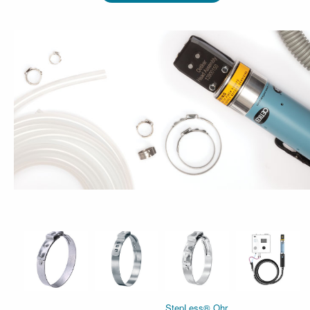
StepLess® Ohr