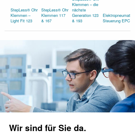
Klemmen – die
StepLess® Ohr
StepLess® Ohr
nächste
Klemmen –
Klemmen 117
Generation 123
Elektropneumatis
Light Fit 123
& 167
& 193
Steuerung EPC 0
Wir sind für Sie da.