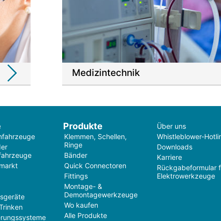
Medizintechnik
e
Produkte
Über uns
nfahrzeuge
Klemmen, Schellen,
Whistleblower-Hotli
Ringe
der
Downloads
fahrzeuge
Bänder
Karriere
markt
Quick Connectoren
Rückgabeformular f
Fittings
Elektrowerkzeuge
Montage- &
Demontagewerkzeuge
tsgeräte
Wo kaufen
Trinken
Alle Produkte
rungssysteme