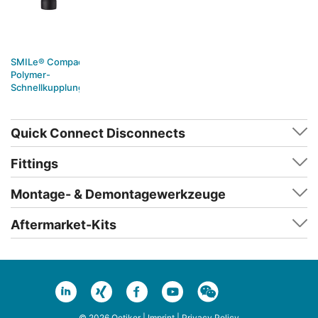
SMILe® Compact
Polymer-
Schnellkupplungen
Quick Connect Disconnects
Fittings
Montage- & Demontagewerkzeuge
Aftermarket-Kits
© 2026 Oetiker |
Imprint
|
Privacy Policy