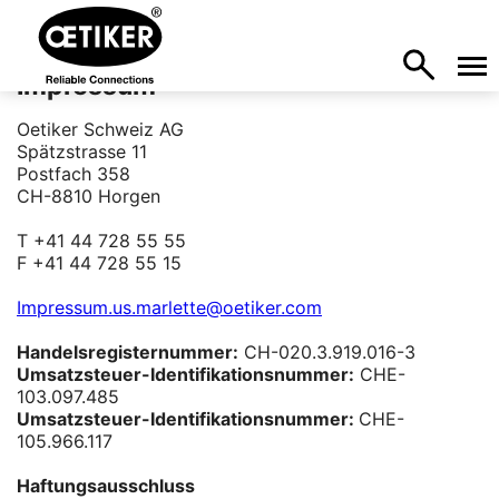
Impressum
Oetiker Schweiz AG
Spätzstrasse 11
Postfach 358
CH-8810 Horgen
T +41 44 728 55 55
F +41 44 728 55 15
Impressum.us.marlette@oetiker.com
Handelsregisternummer:
CH-020.3.919.016-3
Umsatzsteuer-Identifikationsnummer:
CHE-
103.097.485
Umsatzsteuer-Identifikationsnummer:
CHE-
105.966.117
Haftungsausschluss