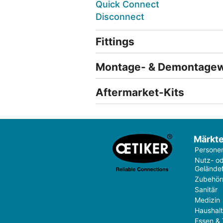
Quick Connect
Disconnect
Fittings
Montage- & Demontage
Aftermarket-Kits
Märkt
Persone
Nutz- o
Gelände
Zubehör
Sanitär
Medizin
Haushal
Essen & 