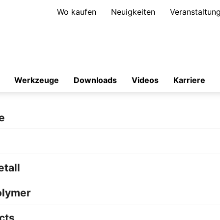
Wo kaufen
Neuigkeiten
Veranstaltun
Werkzeuge
Downloads
Videos
Karriere
e
tall
olymer
cts