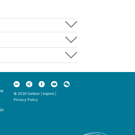
ne
© 2026 Oetiker |
Imprint
|
Privacy Policy
ür