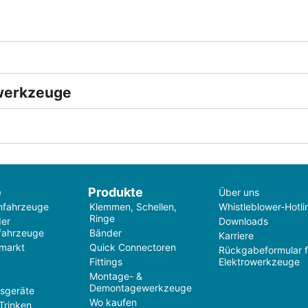
werkzeuge
e
Produkte
Über uns
nfahrzeuge
Klemmen, Schellen,
Whistleblower-Hotli
Ringe
der
Downloads
fahrzeuge
Bänder
Karriere
markt
Quick Connectoren
Rückgabeformular f
Fittings
Elektrowerkzeuge
Montage- &
Demontagewerkzeuge
tsgeräte
Wo kaufen
Trinken