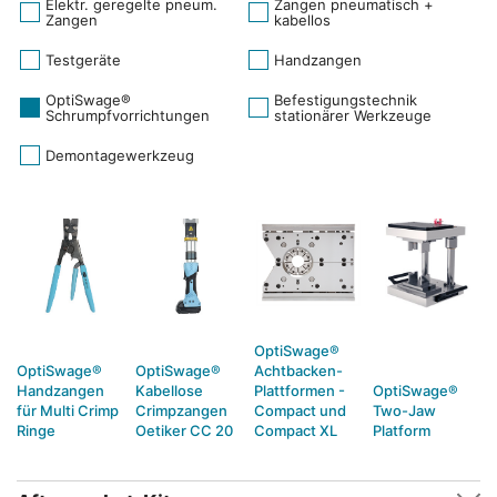
Elektr. geregelte pneum.
Zangen pneumatisch +
Zangen
kabellos
Testgeräte
Handzangen
OptiSwage®
Befestigungstechnik
Schrumpfvorrichtungen
stationärer Werkzeuge
Demontagewerkzeug
OptiSwage®
OptiSwage®
OptiSwage®
Achtbacken-
Handzangen
Kabellose
Plattformen -
OptiSwage®
für Multi Crimp
Crimpzangen
Compact und
Two-Jaw
Ringe
Oetiker CC 20
Compact XL
Platform