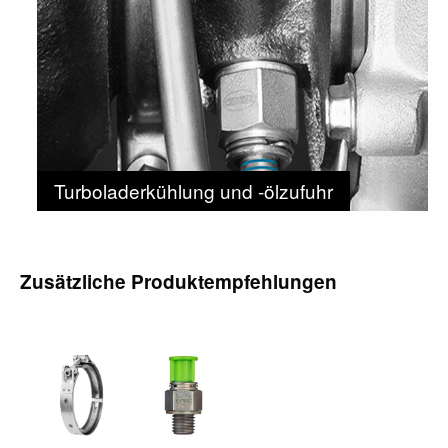
Turboladerkühlung und -ölzufuhr
Zusätzliche Produktempfehlungen