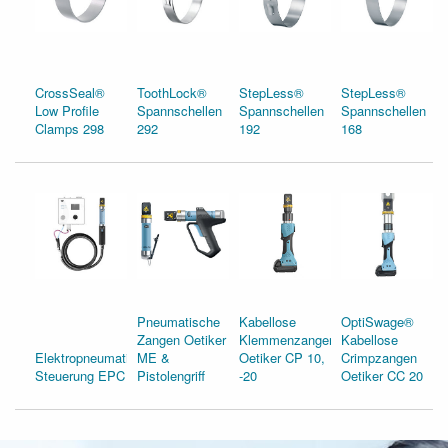
CrossSeal®
ToothLock®
StepLess®
StepLess®
Low Profile
Spannschellen
Spannschellen
Spannschellen
Clamps 298
292
192
168
Pneumatische
Kabellose
OptiSwage®
Zangen Oetiker
Klemmenzangen
Kabellose
Elektropneumatische
ME &
Oetiker CP 10,
Crimpzangen
Steuerung EPC 01
Pistolengriff
-20
Oetiker CC 20