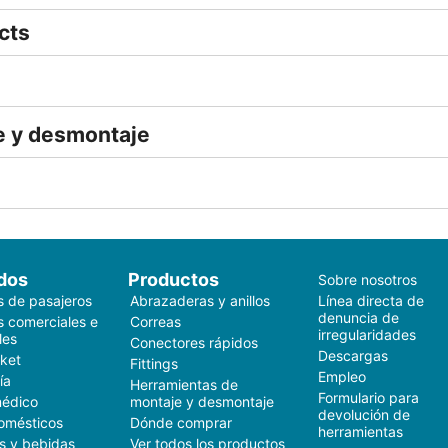
cts
e y desmontaje
dos
Productos
Sobre nosotros
s de pasajeros
Abrazaderas y anillos
Línea directa de
denuncia de
s comerciales e
Correas
irregularidades
les
Conectores rápidos
Descargas
ket
Fittings
Empleo
ía
Herramientas de
Formulario para
médico
montaje y desmontaje
devolución de
omésticos
Dónde comprar
herramientas
s y bebidas
Ver todos los productos