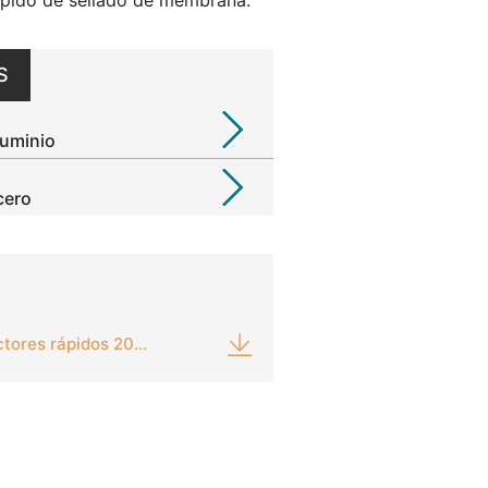
ápido de sellado de membrana.
S
luminio
cero
Sellado de membrana Conectores rápidos 201 & 210