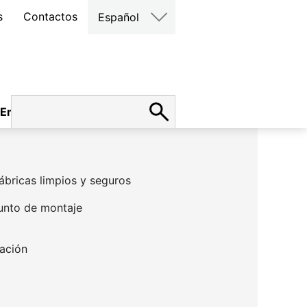
s
Contactos
Español
Empleo
fábricas limpios y seguros
njunto de montaje
ración