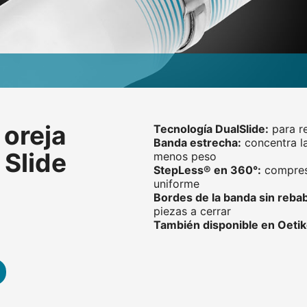
oreja
Tecnología DualSlide:
para re
Banda estrecha:
concentra la
 Slide
menos peso
StepLess® en 360°:
compresi
uniforme
Bordes de la banda sin reba
piezas a cerrar
También disponible en Oeti