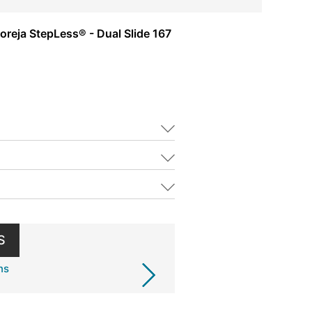
reja StepLess® - Dual Slide 167
S
ns