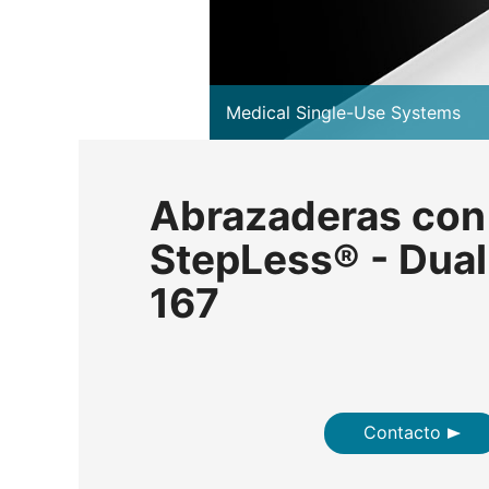
Medical Single-Use Systems
Abrazaderas con 
StepLess® - Dual
167
Contacto