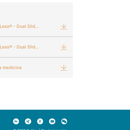
Abrazaderas con oreja StepLess® - Dual Slide 167 – PureLine
Abrazaderas con oreja StepLess® - Dual Slide 167
a medicina