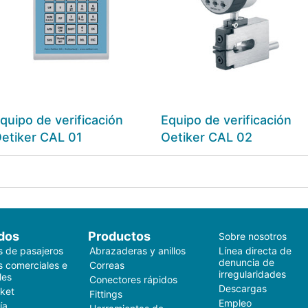
quipo de verificación
Equipo de verificación
etiker CAL 01
Oetiker CAL 02
dos
Productos
Sobre nosotros
s de pasajeros
Abrazaderas y anillos
Línea directa de
denuncia de
s comerciales e
Correas
irregularidades
les
Conectores rápidos
Descargas
ket
Fittings
Empleo
ía