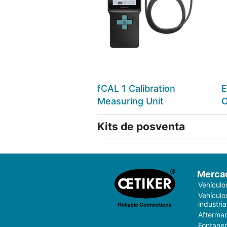
fCAL 1 Calibration
E
Measuring Unit
O
Kits de posventa
Merca
Vehículo
Vehículo
industria
Aftermar
Fontaner