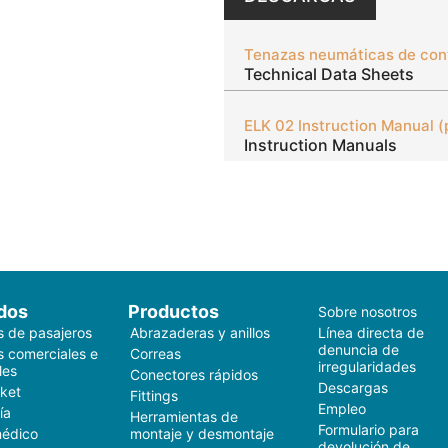
Tenazas neumáticas de cont
Technical Data Sheets
ELK 02 Instruction Manual (
Instruction Manuals
dos
Productos
Sobre nosotros
s de pasajeros
Abrazaderas y anillos
Línea directa de
denuncia de
s comerciales e
Correas
irregularidades
les
Conectores rápidos
Descargas
ket
Fittings
Empleo
ía
Herramientas de
Formulario para
médico
montaje y desmontaje
devolución de