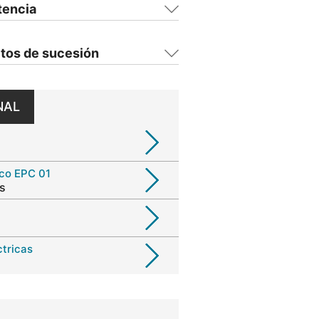
tencia
tos de sucesión
NAL
ico EPC 01
s
ctricas