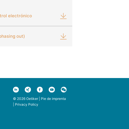
rol electrónico
phasing out)
© 2026 Oetiker |
Pie de imprenta
|
Privacy Policy