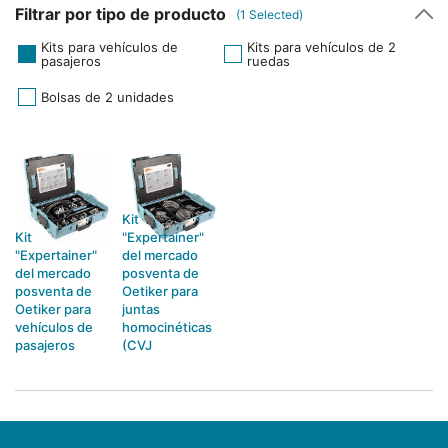
Filtrar por tipo de producto
(
1
Selected)
Kits para vehículos de
Kits para vehículos de 2
pasajeros
ruedas
Bolsas de 2 unidades
Kit
Kit
"Expertainer"
"Expertainer"
del mercado
del mercado
posventa de
posventa de
Oetiker para
Oetiker para
juntas
vehículos de
homocinéticas
pasajeros
(CVJ