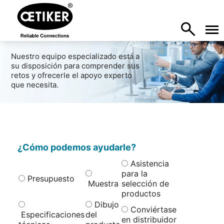
Nuestro equipo especializado está a
su disposición para comprender sus
retos y ofrecerle el apoyo experto
que necesita.
¿Cómo podemos ayudarle?
Asistencia
para la
Presupuesto
Muestra
selección de
productos
Dibujo
Conviértase
Especificaciones
del
en distribuidor