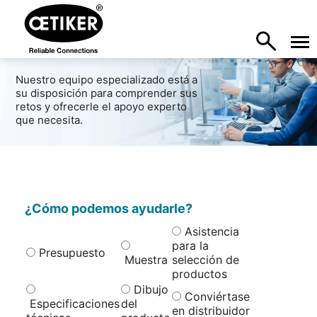
Nuestro equipo especializado está a
su disposición para comprender sus
retos y ofrecerle el apoyo experto
que necesita.
¿Cómo podemos ayudarle?
Asistencia
para la
Presupuesto
Muestra
selección de
productos
Dibujo
Conviértase
Especificaciones
del
en distribuidor