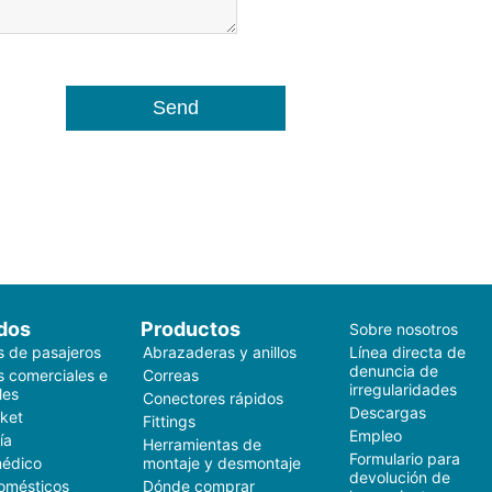
dos
Productos
Sobre nosotros
s de pasajeros
Abrazaderas y anillos
Línea directa de
denuncia de
s comerciales e
Correas
irregularidades
les
Conectores rápidos
Descargas
ket
Fittings
Empleo
ía
Herramientas de
Formulario para
médico
montaje y desmontaje
devolución de
omésticos
Dónde comprar