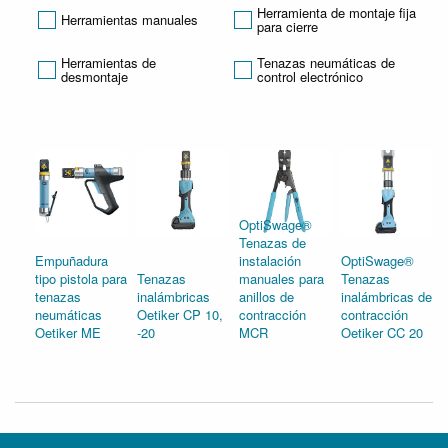
Herramienta de montaje fija
Herramientas manuales
para cierre
Herramientas de
Tenazas neumáticas de
desmontaje
control electrónico
OptiSwage®
Tenazas de
Empuñadura
instalación
OptiSwage®
tipo pistola para
Tenazas
manuales para
Tenazas
tenazas
inalámbricas
anillos de
inalámbricas de
neumáticas
Oetiker CP 10,
contracción
contracción
Oetiker ME
-20
MCR
Oetiker CC 20