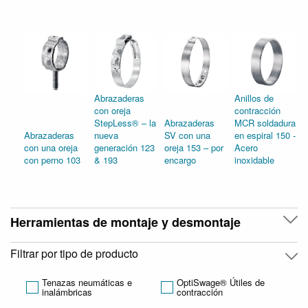
Abrazaderas
Anillos de
con oreja
contracción
StepLess® – la
Abrazaderas
MCR soldadura
Abrazaderas
nueva
SV con una
en espiral 150 -
con una oreja
generación 123
oreja 153 – por
Acero
con perno 103
& 193
encargo
inoxidable
Herramientas de montaje y desmontaje
Filtrar por tipo de producto
Tenazas neumáticas e
OptiSwage® Útiles de
inalámbricas
contracción