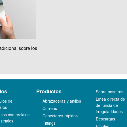
adicional sobre los
dos
Productos
Sobre nosotros
Línea directa de
ulos de
Abrazaderas y anillos
denuncia de
eros
Correas
irregularidades
ulos comerciales
Conectores rápidos
Descargas
striales
Fittings
Empleo