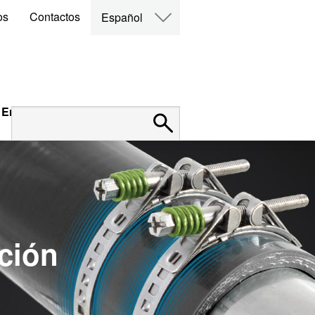
os
Contactos
Español
Empleo
cción