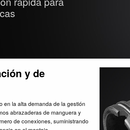
ón rápida para
icas
ación y de
mo en la alta demanda de la gestión
cemos abrazaderas de manguera y
úmero de conexiones, suministrando
iencia en el montaje.