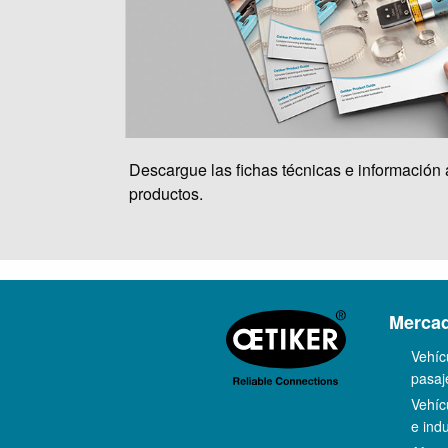
Descargue las fichas técnicas e información 
productos.
Merca
Vehíc
pasaj
Vehíc
e indu