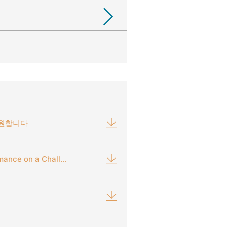
지원합니다
Outstanding Sealing Performance on a Challenging Material