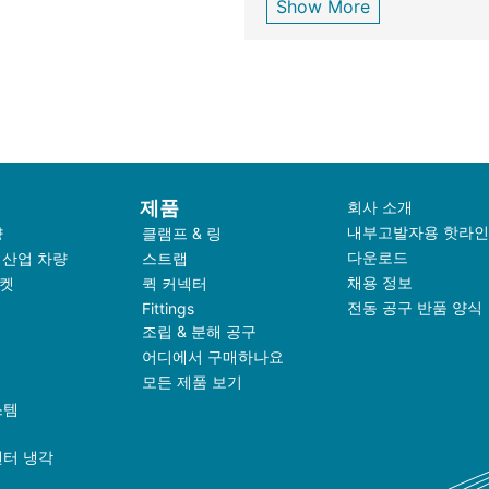
Show More
제품
회사 소개
내부고발자용 핫라인
량
클램프 & 링
다운로드
 산업 차량
스트랩
채용 정보
켓
퀵 커넥터
전동 공구 반품 양식
Fittings
조립 & 분해 공구
어디에서 구매하나요
모든 제품 보기
스템
센터 냉각