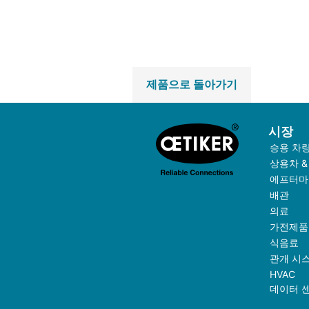
제품으로 돌아가기
시장
승용 차
상용차 &
에프터마
배관
의료
가전제품
식음료
관개 시
HVAC
데이터 