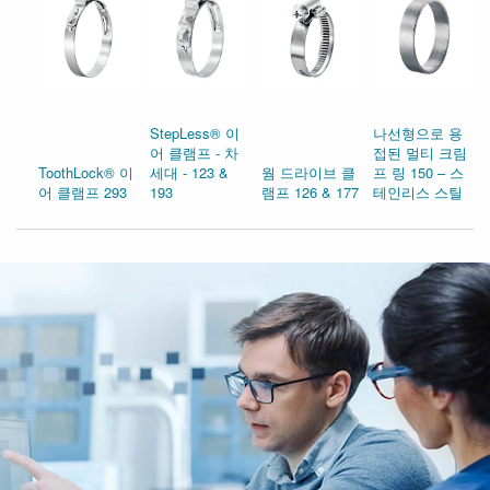
StepLess® 이
나선형으로 용
어 클램프 - 차
접된 멀티 크림
ToothLock® 이
세대 - 123 &
웜 드라이브 클
프 링 150 – 스
어 클램프 293
193
램프 126 & 177
테인리스 스틸