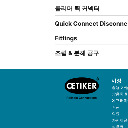
폴리머 퀵 커넥터
Quick Connect Disconne
Fittings
조립 & 분해 공구
시장
승용 차
상용차 &
에프터마
배관
의료
가전제품
식음료