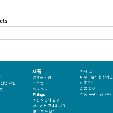
cts
제품
회사 소개
내부고발자용 핫라인
량
클램프 & 링
다운로드
 산업 차량
스트랩
채용 정보
켓
퀵 커넥터
전동 공구 반품 양식
Fittings
조립 & 분해 공구
어디에서 구매하나요
모든 제품 보기