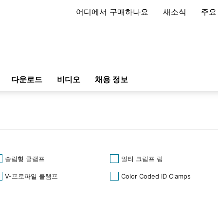
어디에서 구매하나요
새소식
주요
다운로드
비디오
채용 정보
슬림형 클램프
멀티 크림프 링
V-프로파일 클램프
Color Coded ID Clamps