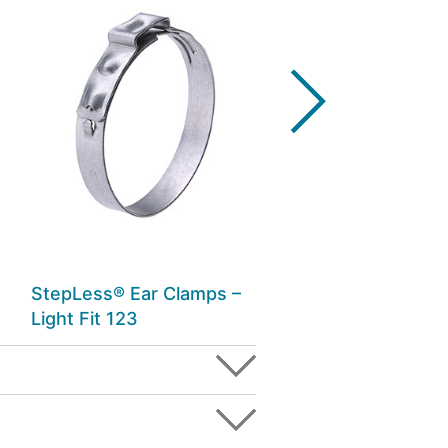
StepLess® Ear Clamps –
StepLess® 이어 클
Light Fit 123
117 & 167