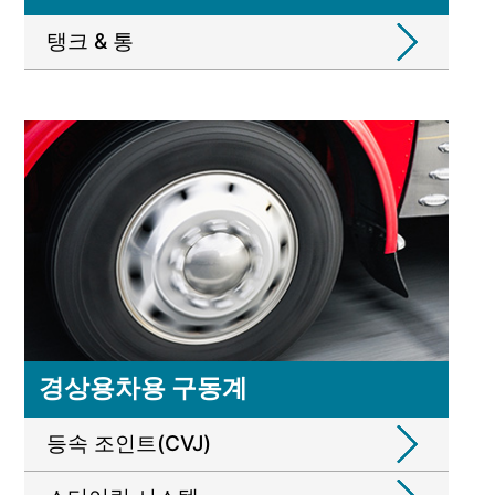
탱크 & 통
경상용차용 구동계
등속 조인트(CVJ)