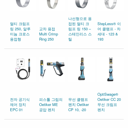
나선형으로 용
멀티 크림프
접된 멀티 크
StepLess® 이
링 250, 알루
교차 용접
림프 링 150 –
어 클램프 - 차
미늄 크로스
Multi Crimp
스테인리스 스
세대 - 123 &
용접형
Ring 250
틸
193
OptiSwage®
전자 공기식
피스톨 그립의
무선 클램프
Oetiker CC 20
제어 장치
Oetiker ME
펜치 Oetiker
무선 크림프
EPC 01
공압 펜치
CP 10, -20
펜치